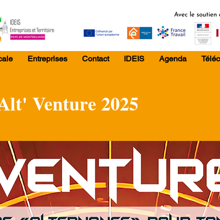
cale
Entreprises
Contact
IDEIS
Agenda
Télé
lt' Venture 2025