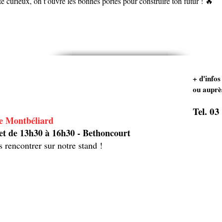
e curieux, on t’ouvre les bonnes portes pour construire ton futur ! 🔥
+ d'infos
ou auprès
Tel. 03
de Montbéliard
t de 13h30 à 16h30 - Bethoncourt
rencontrer sur notre stand !