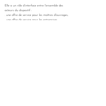
Elle a un rôle d’interface entre l’ensemble des
acteurs du dispositif :
. une offre de service pour les maîtres d'ouvrages,
. une offre de service pour les entreprises,
. une offre de service pour les demandeurs
d'emplois.
Présentation du Projet