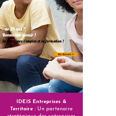
- de 26 ans ?
Booste ton avenir !
En route vers l'emploi et la formation !
En Savoir +
IDEIS Entreprises &
Territoire
: Un partenaire