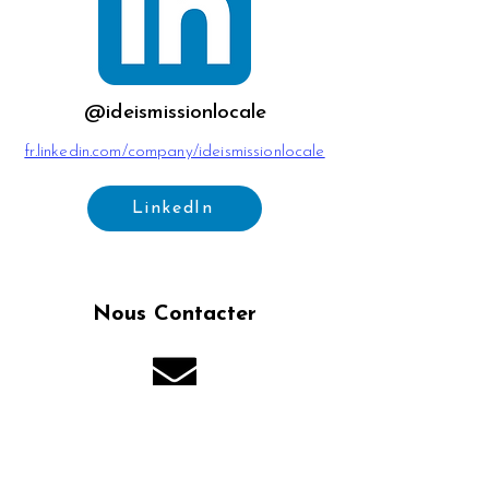
@ideismissionlocale
fr.linkedin.com/company/ideismissionlocale
LinkedIn
Nous Contacter
accueil@ideis-asso.fr