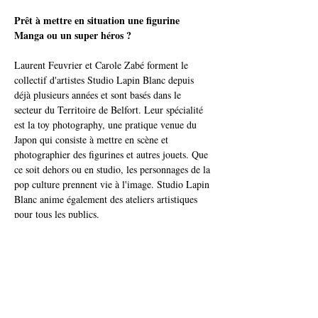
Prêt à mettre en situation une figurine 
Manga ou un super héros ?
Laurent Feuvrier et Carole Zabé forment le 
collectif d'artistes Studio Lapin Blanc depuis 
déjà plusieurs années et sont basés dans le 
secteur du Territoire de Belfort. Leur spécialité 
est la toy photography, une pratique venue du 
Japon qui consiste à mettre en scène et 
photographier des figurines et autres jouets. Que 
ce soit dehors ou en studio, les personnages de la 
pop culture prennent vie à l'image. Studio Lapin 
Blanc anime également des ateliers artistiques 
pour tous les publics.
ATTENTION : Nombre de places limité (10 
participants max.)
Vous souhaitez amener votre propre figurine 
pour la mettre en situation et la prendre en 
photo ! N'hésitez pas !