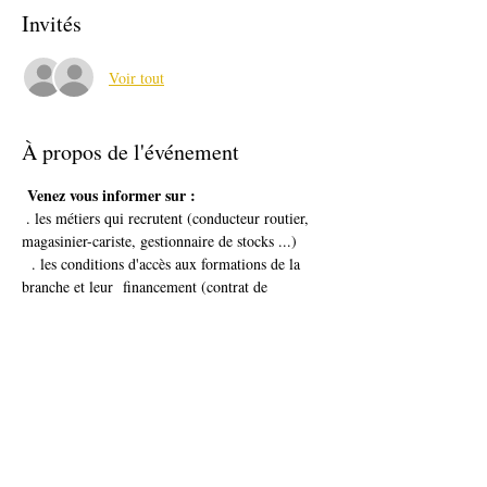
Invités
Voir tout
À propos de l'événement
Venez vous informer sur : 
 . les métiers qui recrutent (conducteur routier, 
magasinier-cariste, gestionnaire de stocks ...)

  . les conditions d'accès aux formations de la 
branche et leur  financement (contrat de 
professionnalisation / apprentissage, formation 
 initiale ou continue, VAE ...)

 . les différents lieux de formation (centres de 
formations, lycées professionnels, université ...)

Intervenante : une professionnelle de l'AFT