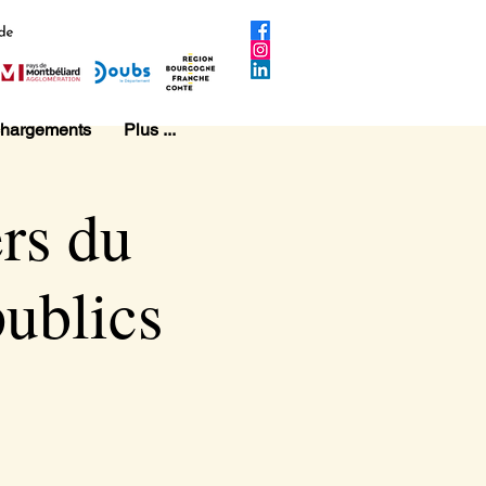
chargements
Plus ...
ers du
publics