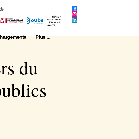
chargements
Plus ...
ers du
publics