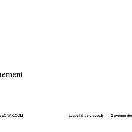
énement
 AVEC
WIX.COM
accueil@ideis-asso.fr
| 2 avenue des A