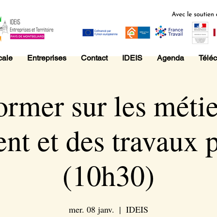
cale
Entreprises
Contact
IDEIS
Agenda
Télé
ormer sur les méti
nt et des travaux 
(10h30)
mer. 08 janv.
  |  
IDEIS