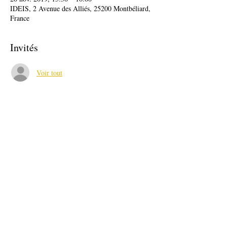
IDEIS, 2 Avenue des Alliés, 25200 Montbéliard,
France
Invités
Voir tout
À propos de l'événement
Merci de choisir le 1er rendez-vous de 
l'Armée de Terre disponible entre 14h et 16h
Partager cet événement