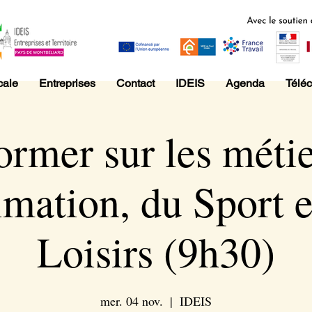
cale
Entreprises
Contact
IDEIS
Agenda
Télé
ormer sur les méti
imation, du Sport e
Loisirs (9h30)
mer. 04 nov.
  |  
IDEIS