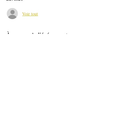
Voir tout
À propos de l'événement
Intervenant : Profession Sport & Loisirs
Partager cet événement
accueil@ideis-asso.fr
| 2 avenue des Alliés - Montbéliard