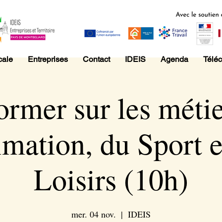
cale
Entreprises
Contact
IDEIS
Agenda
Télé
ormer sur les méti
imation, du Sport e
Loisirs (10h)
mer. 04 nov.
  |  
IDEIS