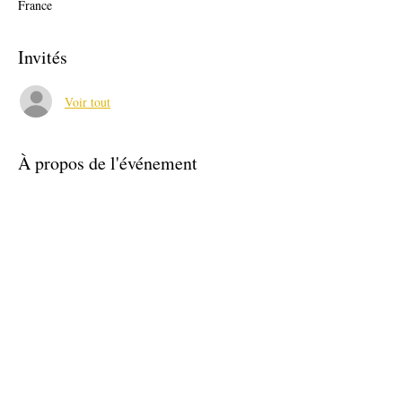
France
Invités
Voir tout
À propos de l'événement
Intervenant : Centre d'information et de 
recrutement de la Gendarmerie
Merci de vous inscrire sur le premier créneau 
horaire disponible entre 9h30 et 11h30
Partager cet événement