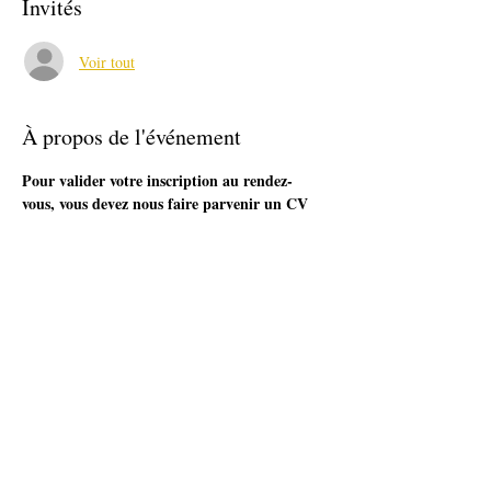
Invités
Voir tout
À propos de l'événement
Pour valider votre inscription au rendez-
vous, vous devez nous faire parvenir un CV 
. Format papier à l'accueil d'IDEIS
. Format numérique sur l'adresse : 
accueil@ideis-asso.fr
Déroulé : 3/4 h d'entretien et 1/4h de débriefing
Partager cet événement