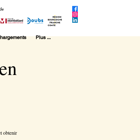
chargements
Plus ...
ien
t obtenir