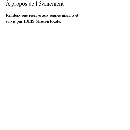
À propos de l'événement
Rendez-vous réservé aux jeunes inscrits et 
suivis par IDEIS Mission locale.
Pratique d’une activité physique originale en 
collectif animée par une professionnelle.
Plus d'infos et inscription auprès de ton / ta 
conseiller(e)
ou par téléphone : IDEIS - Tel. 03 81 71 04 00
Partager cet événement
accueil@ideis-asso.fr
| 2 avenue des Alliés - Montbéliard
© 2020 - Service Communication IDEIS.