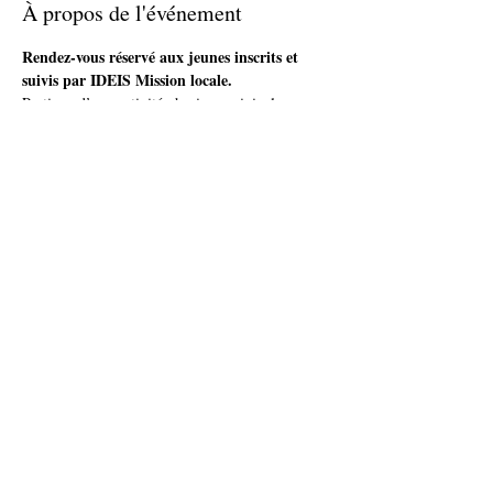
À propos de l'événement
Rendez-vous réservé aux jeunes inscrits et 
suivis par IDEIS Mission locale.
Pratique d’une activité physique originale en 
collectif animée par une professionnelle.
Plus d'infos et inscription auprès de ton / ta 
conseiller(e)
ou par téléphone : IDEIS - Tel. 03 81 71 04 00
Partager cet événement
accueil@ideis-asso.fr
| 2 avenue des Alliés - Montbéliard
© 2020 - Service Communication IDEIS.