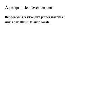
À propos de l'événement
Rendez-vous réservé aux jeunes inscrits et 
suivis par IDEIS Mission locale.
Pratique d’une activité physique originale en 
collectif animée par une professionnelle.
Plus d'infos et inscription auprès de ton / ta 
conseiller(e)
ou par téléphone : IDEIS - Tel. 03 81 71 04 00
Partager cet événement
accueil@ideis-asso.fr
| 2 avenue des Alliés - Montbéliard