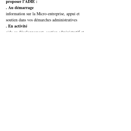
proposer l'ADIE :
. Au démarrage
information sur la Micro-entreprise, appui et 
soutien dans vos démarches administratives
. En activité
aide au développement, soutien administratif et 
financier, conseils en cas de difficulté
RDV individuel de 30 min
Partager cet événement
accueil@ideis-asso.fr
| 2 avenue des Alliés - Montbéliard