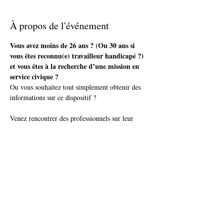
À propos de l'événement
Vous avez moins de 26 ans ? (Ou 30 ans si 
vous êtes reconnu(e) travailleur handicapé ?) 
et vous êtes à la recherche d’une mission en 
service civique ?
Ou vous souhaitez tout simplement obtenir des 
informations sur ce dispositif ? 
Venez rencontrer des professionnels sur leur 
prochaine permanence !
Plus d'infos et inscription auprès de ton / ta 
conseiller(e)
ou par téléphone : IDEIS - Tel. 03 81 71 04 00