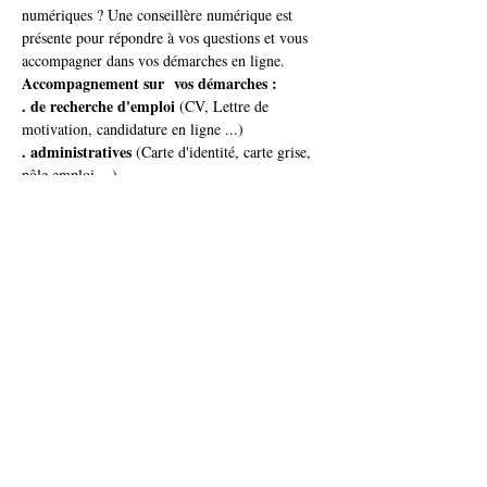
numériques ? Une conseillère numérique est 
présente pour répondre à vos questions et vous 
accompagner dans vos démarches en ligne.
Accompagnement sur  vos démarches : 
. de recherche d'emploi
 (CV, Lettre de 
motivation, candidature en ligne ...)
. administratives
 (Carte d'identité, carte grise, 
pôle emploi ...)
. de la vie quotidienne 
(gestion de mails, 
navigation sur internet...)
Accueil avec et sans rendez-vous
Partager cet événement