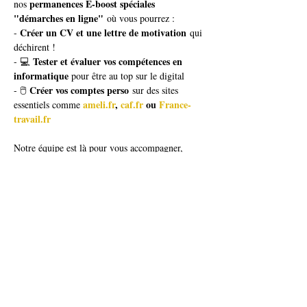
permanences E-boost spéciales 
nos 
"démarches en ligne"
 où vous pourrez :
Créer un CV et une lettre de motivation
- 
 qui 
déchirent !
Tester et évaluer vos compétences en 
- 💻 
informatique
 pour être au top sur le digital
Créer vos comptes perso
- 🖱️ 
 sur des sites 
ameli.fr
, 
caf.fr
 ou 
France-
essentiels comme 
travail.fr
Notre équipe est là pour vous accompagner, 
répondre à vos questions, et vous guider dans 
toutes vos démarches. 🚀 
Afficher plus
Partager cet événement