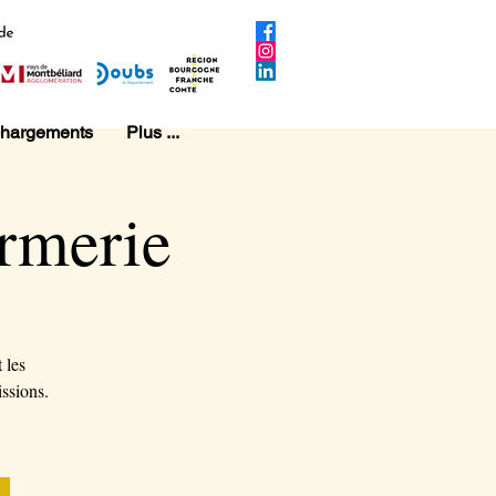
chargements
Plus ...
rmerie
 les
issions.