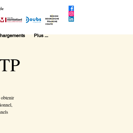
chargements
Plus ...
BTP
 obtenir
ionnel,
nnels