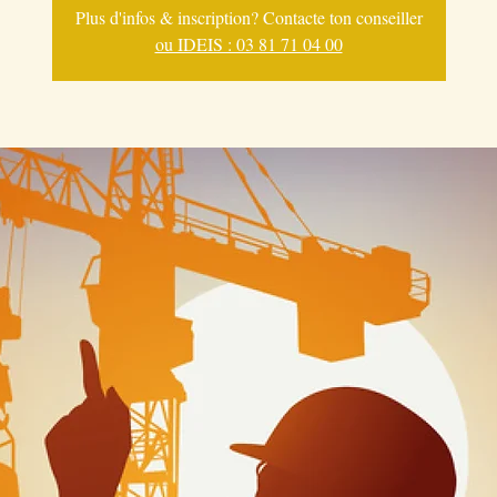
Plus d'infos & inscription? Contacte ton conseiller
ou IDEIS : 03 81 71 04 00