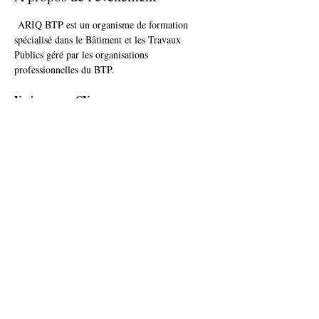
 ARIQ BTP est un organisme de formation 
spécialisé dans le Bâtiment et les Travaux 
Publics géré par les organisations 
professionnelles du BTP.
Venir avec un CV.
Afficher plus
Partager cet événement
accueil@ideis-asso.fr
| 2 avenue des Alliés - Montbéliard