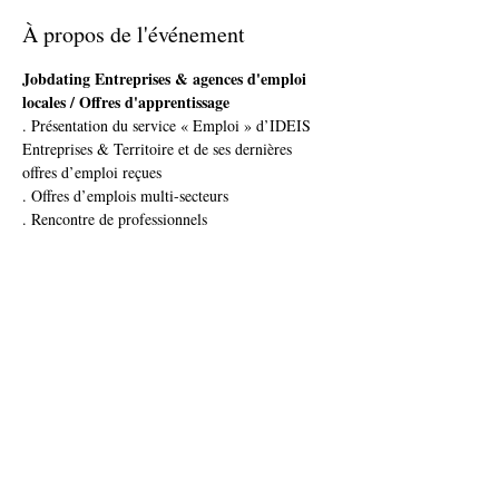
À propos de l'événement
Jobdating Entreprises & agences d'emploi 
locales / Offres d'apprentissage
. Présentation du service « Emploi » d’IDEIS 
Entreprises & Territoire et de ses dernières 
offres d’emploi reçues
. Offres d’emplois multi-secteurs 
. Rencontre de professionnels   
Exemples d'offres d'emplois (H/F) : 
des exemples d'offres d'emploi vous seront 
communiqués prochainement
Afficher plus
Partager cet événement