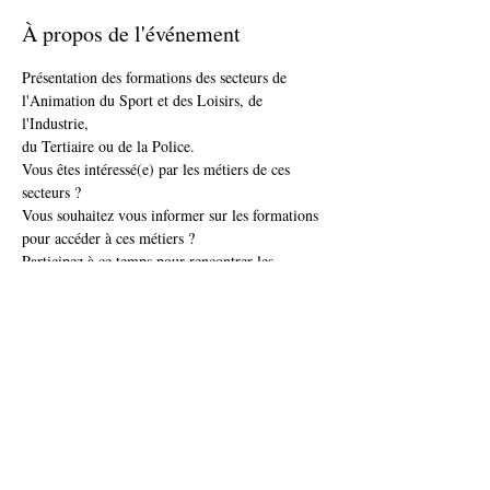
À propos de l'événement
Présentation des formations des secteurs de 
l'Animation du Sport et des Loisirs, de 
l'Industrie, 
du Tertiaire ou de la Police.
Vous êtes intéressé(e) par les métiers de ces 
secteurs ? 
Vous souhaitez vous informer sur les formations 
pour accéder à ces métiers ? 
Participez à ce temps pour rencontrer les 
Organismes de formations qui pourront vous 
informer, vous conseiller.
Exemples de formations :
Afficher plus
Partager cet événement