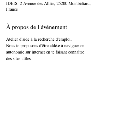
IDEIS, 2 Avenue des Alliés, 25200 Montbéliard,
France
À propos de l'événement
Atelier d'aide à la recherche d'emploi.
Nous te proposons d'être aidé.e à naviguer en 
autonomie sur internet en te faisant connaître 
des sites utiles 
pour ta recherche d'emploi : CV, lettre de 
motivation, conseils pour l'entretien 
d'embauche, agences d'emploi...
N'oublie pas ton CV
Partager cet événement