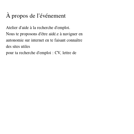
À propos de l'événement
Atelier d'aide à la recherche d'emploi.
Nous te proposons d'être aidé.e à naviguer en 
autonomie sur internet en te faisant connaître 
des sites utiles 
pour ta recherche d'emploi : CV, lettre de 
motivation, conseils pour l'entretien 
d'embauche, agences d'emploi,
utilisation des réseaux sociaux et Youtube.
N'oublie pas ton CV
Partager cet événement