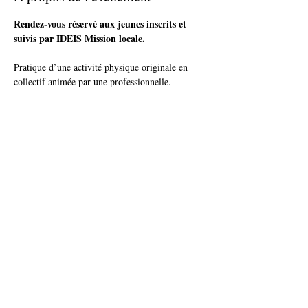
Rendez-vous réservé aux jeunes inscrits et 
suivis par IDEIS Mission locale.
Pratique d’une activité physique originale en 
collectif animée par une professionnelle.
Plus d'infos et inscription auprès de ton / ta 
conseiller(e)
ou par téléphone : IDEIS - Tel. 03 81 71 04 00
Partager cet événement
accueil@ideis-asso.fr
| 2 avenue des Alliés - Montbéliard