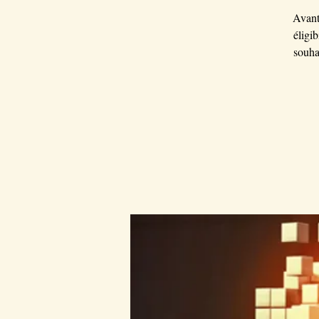
Avant
éligi
souha