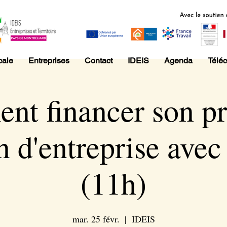
cale
Entreprises
Contact
IDEIS
Agenda
Télé
t financer son pr
n d'entreprise ave
(11h)
mar. 25 févr.
  |  
IDEIS