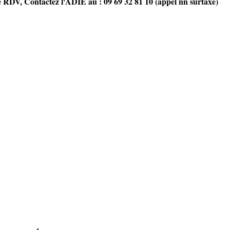
ce RDV, Contactez l'ADIE au : 09 69 32 81 10 (appel nn surtaxé)