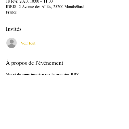
18 févr. 2020, 10:00 – 11:00
IDEIS, 2 Avenue des Alliés, 25200 Montbéliard,
France
Invités
Voir tout
À propos de l'événement
Merci de vous inscrire sur le premier RDV 
disponble entre 9h et 12h
RDV individuel d'1h
Avant toute inscription sur ce RDV, 
Contactez l'ADIE au : 09 69 32 81 10 (appel 
nn surtaxé)