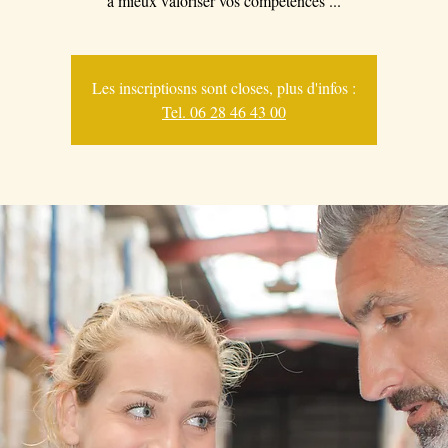
à mieux valoriser vos compétences ...
Les inscriptiosns sont closes, plus d'infos :
Tel. 06 28 46 43 00