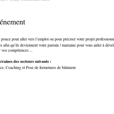
vénement
ouce pour aller vers l’emploi ou pour préciser votre projet professionn
s afin qu’ils deviennent votre parrain / marraine pour vous aider à déve
r vos compétences ...
rraines des secteurs suivants :
ce, Coaching et Pose de fermetures de bâtiment
udi 16 juin 2022 à 12h
 06.28.46.43.00