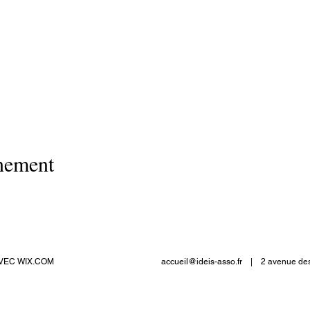
énement
 AVEC
WIX.COM
accueil@ideis-asso.fr
| 2 avenue des A