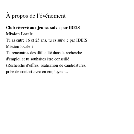
À propos de l'événement
Club réservé aux jeunes suivis par IDEIS 
Mission Locale.
Tu as entre 16 et 25 ans, tu es suivi.e par IDEIS 
Mission locale ?
Tu rencontres des difficulté dans ta recherche 
d'emploi et tu souhaites être conseillé 
(Recherche d'offres, réalisation de candidatures, 
prise de contact avec en employeur...
Pour adhérer au club PULS'EMPLOI 
renseigne-toi auprès de ton conseiller 
référent
. Un diagnostic emploi sera réalisé pour 
te proposer la meilleure solution 
d'accompagnement en fonction de ta situation.