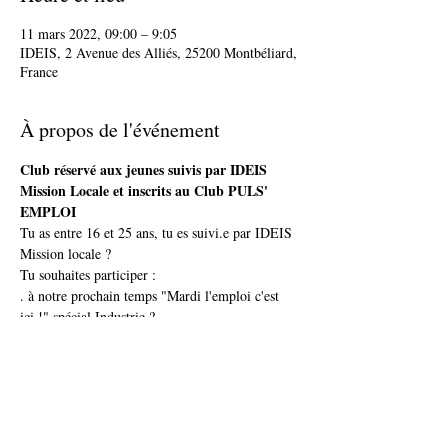
11 mars 2022, 09:00 – 9:05
IDEIS, 2 Avenue des Alliés, 25200 Montbéliard,
France
À propos de l'événement
Club réservé aux jeunes suivis par IDEIS 
Mission Locale et inscrits au Club PULS' 
EMPLOI
Tu as entre 16 et 25 ans, tu es suivi.e par IDEIS 
Mission locale ?
Tu souhaites participer :
. à notre prochain temps "Mardi l'emploi c'est 
ici !" spécial Industrie ?
. à un jobdating organisé dans la Région ?
Pour adhérer au club PULS'EMPLOI renseigne-
toi auprès de ton conseiller référent. Un 
diagnostic emploi sera réalisé pour te proposer 
la meilleure solution d'accompagnement en 
fonction de ta situation.