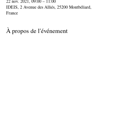
22 nov. 2021, 09:00 – 11:00
IDEIS, 2 Avenue des Alliés, 25200 Montbéliard,
France
À propos de l'événement
Atelier réservé aux jeunes accompagnés par 
IDEIS Mission Locale et inscrit à la Garantie 
Jeunes
Partager cet événement
accueil@ideis-asso.fr
| 2 avenue des Alliés - Montbéliard