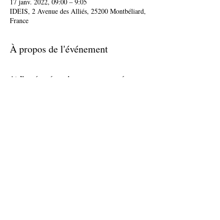
17 janv. 2022, 09:00 – 9:05
IDEIS, 2 Avenue des Alliés, 25200 Montbéliard,
France
À propos de l'événement
Atelier réservé aux jeunes accompagnés par
IDEIS Mission Locale et inscrits à la Garantie
Jeunes
Partager cet événement