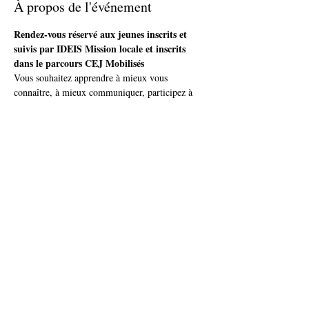
À propos de l'événement
Rendez-vous réservé aux jeunes inscrits et 
suivis par IDEIS Mission locale et inscrits 
dans le parcours CEJ Mobilisés
Vous souhaitez apprendre à mieux vous 
connaître, à mieux communiquer, participez à 
cet atelier ludique, avec un questionnaire, pour 
comprendre l'autre, et s'adapter pour mieux 
communiquer.
Partager cet événement
accueil@ideis-asso.fr
| 2 avenue des Alliés - Montbéliard