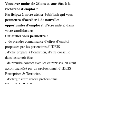
Vous avez moins de 26 ans et vous êtes à la 
recherche d’emploi ? 
Participez à notre atelier JobFlash qui vous 
permettra d’accéder à de nouvelles 
opportunités d’emploi et d’être aidé(e) dans 
votre candidature.
Cet atelier vous permettra :
.  de prendre connaissance d’offres d’emploi 
proposées par les partenaires d’IDEIS  

. d’être préparé à l’entretien, d’être conseillé 
dans les savoir-être

. de prendre contact avec les entreprises, en étant 
accompagné(e) par un professionnel d’IDEIS 
Entreprises & Territoire.

. d’élargir votre réseau professionnel
Déroulé de l’atelier : 

. Présentation des attentes d’un employeur lors 
de l’entretien d’embauche & en entreprise

. Entretiens Flash pour identifier vos points forts 
à valoriser lors de la candidature

. Accompagnement pour la candidature à une 