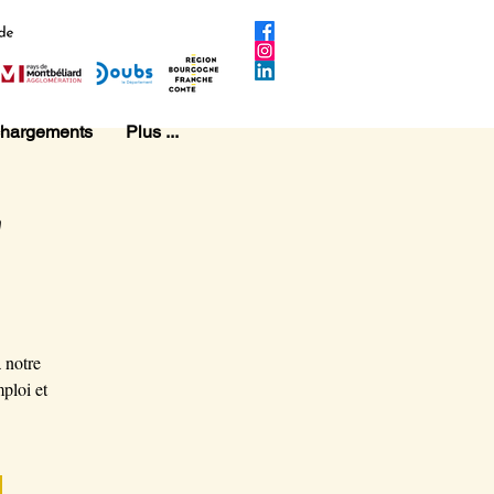
chargements
Plus ...
"
 notre
ploi et