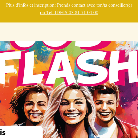
Plus d'infos et inscription: Prends contact avec ton/ta conseiller(e)
ou Tel. IDEIS 03 81 71 04 00