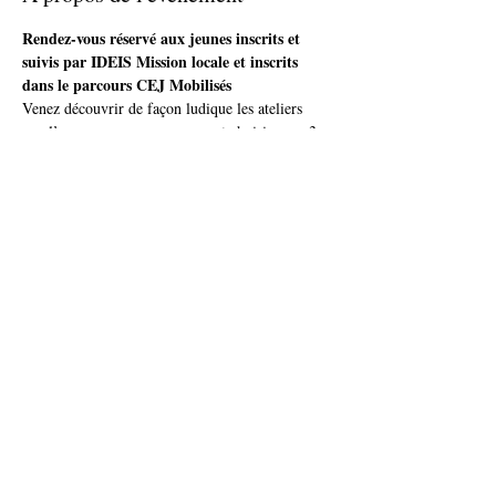
Rendez-vous réservé aux jeunes inscrits et 
suivis par IDEIS Mission locale et inscrits 
dans le parcours CEJ Mobilisés
Venez découvrir de façon ludique les ateliers 
que l’on pourra vous proposer et choisisez en 3 
qui pourront faire partie de votre emploi du 
temps !
Partager cet événement
accueil@ideis-asso.fr
| 2 avenue des Alliés - Montbéliard