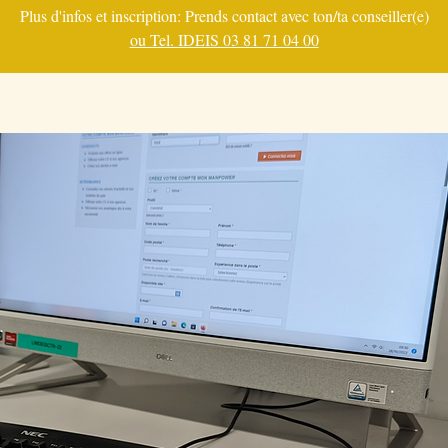
Plus d'infos et inscription: Prends contact avec ton/ta conseiller(e)
ou Tel. IDEIS 03 81 71 04 00