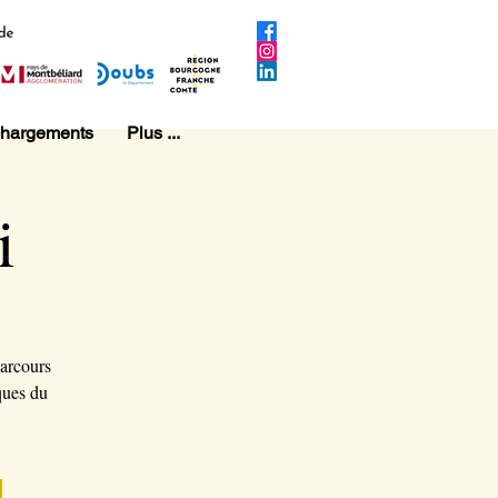
chargements
Plus ...
i
parcours
ques du