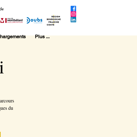
chargements
Plus ...
i
parcours
ques du