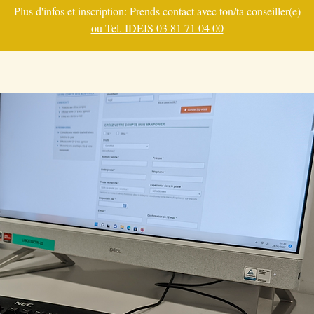
Plus d'infos et inscription: Prends contact avec ton/ta conseiller(e)
ou Tel. IDEIS 03 81 71 04 00