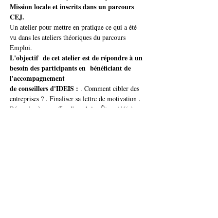
Mission locale et inscrits dans un parcours 
CEJ. 
Un atelier pour mettre en pratique ce qui a été 
vu dans les ateliers théoriques du parcours 
Emploi.
L'objectif  de cet atelier est de répondre à un 
besoin des participants en  bénéficiant de 
l'accompagnement 
de conseillers d'IDEIS :
 . Comment cibler des 
entreprises ? . Finaliser sa lettre de motivation . 
Répondre à une offre d'emploi, . Être aidé(e) 
pour contacter / relancer les entreprises...
Plus d'infos et inscription :
+ d’infos et inscription auprès de ton / ta 
 conseiller.e ou par tel. 03 81 71 04 00
Partager cet événement