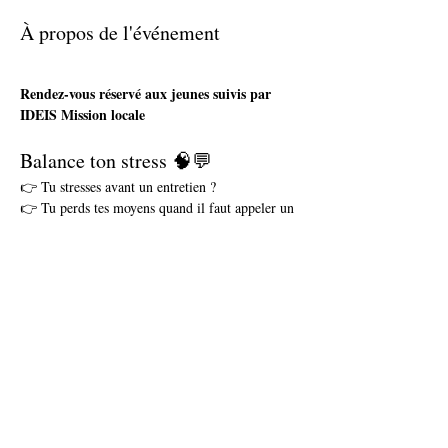
À propos de l'événement
Rendez-vous réservé aux jeunes suivis par 
IDEIS Mission locale 
Balance ton stress 🧠💬
👉 Tu stresses avant un entretien ?
👉 Tu perds tes moyens quand il faut appeler un 
employeur ou parler en public ?
👉 Tu manques de confiance en toi... et tu veux 
que ça change ?
"Balance ton stress"
, c’est un atelier pensé 
pour toi !
Afficher plus
Partager cet événement