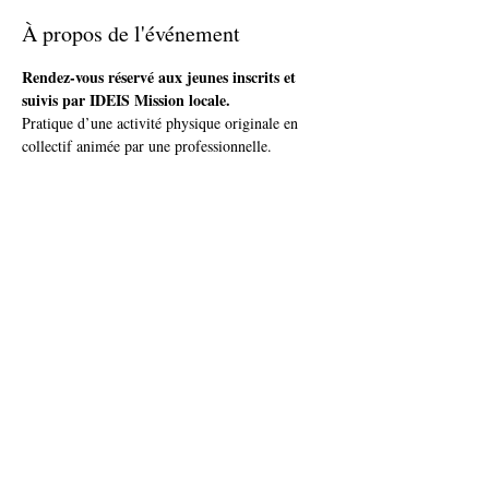
À propos de l'événement
Rendez-vous réservé aux jeunes inscrits et 
suivis par IDEIS Mission locale.
Pratique d’une activité physique originale en 
collectif animée par une professionnelle.
Plus d'infos et inscription auprès de ton / ta 
conseiller(e)
ou par téléphone : IDEIS - Tel. 03 81 71 04 00
Partager cet événement
accueil@ideis-asso.fr
| 2 avenue des Alliés - Montbéliard