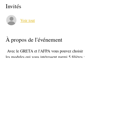
Invités
Voir tout
À propos de l'événement
 Avec le GRETA et l'AFPA vous pouvez choisir 
les modules qui vous intéressent parmi 5 filières :

 ELec domotique  /  Sanitaire thermique  / 
 Travaux public  /  Aménagement finitions  / 
Construction traditionnelle
Intervenant : Greta NFC
Partager cet événement