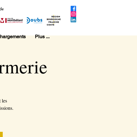
chargements
Plus ...
rmerie
 les
issions.