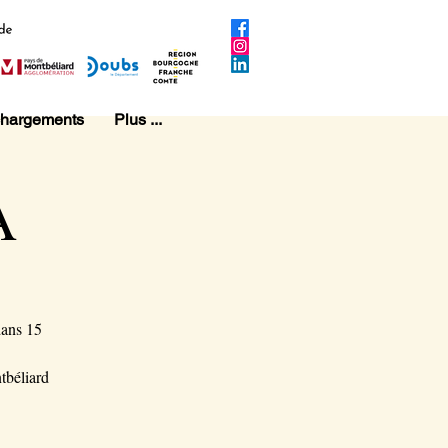
chargements
Plus ...
A
dans 15
tbéliard