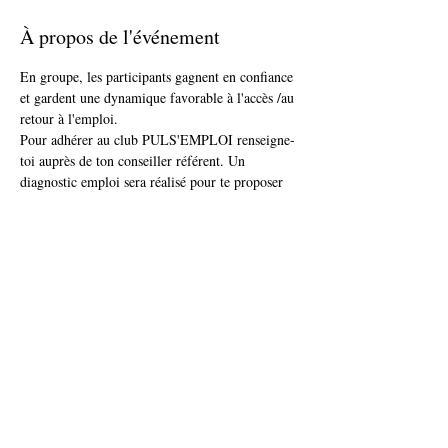
À propos de l'événement
En groupe, les participants gagnent en confiance 
et gardent une dynamique favorable à l'accès /au 
retour à l'emploi.
Pour adhérer au club PULS'EMPLOI renseigne-
toi auprès de ton conseiller référent. Un 
diagnostic emploi sera réalisé pour te proposer 
la meilleure solution d'accompagnement en 
fonction de ta situation.
Club réservé aux jeunes suivis par IDEIS 
Mission Locale.
Partager cet événement